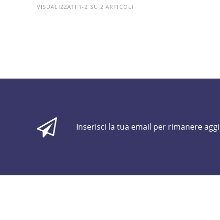
VISUALIZZATI 1-2 SU 2 ARTICOLI
Inserisci la tua email per rimanere agg