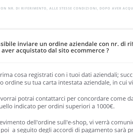
CON NR. DI RIFERIMENTO, ALLE STESSE CONDIZIONI, DOPO AVER ACQ
sibile inviare un ordine aziendale con nr. di ri
 aver acquistato dal sito ecommerce ?
rima cosa registrati con i tuoi dati aziendali; suc
o ordine su tua carta intestata aziendale, in cui v
 vorrai potrai contattarci per concordare come 
uello indicato per ordini superiori a 1000€.
cevimento dell'ordine sull'e-shop, vi verrà comun
 poi
a seguito degli accordi di pagamento sarà p