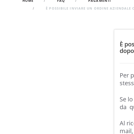
HOME
FAQ
PAGAMENTI
È POSSIBILE INVIARE UN ORDINE AZIENDALE 
È pos
dopo
Per p
stess
Se lo
da
q
Al ri
mail,