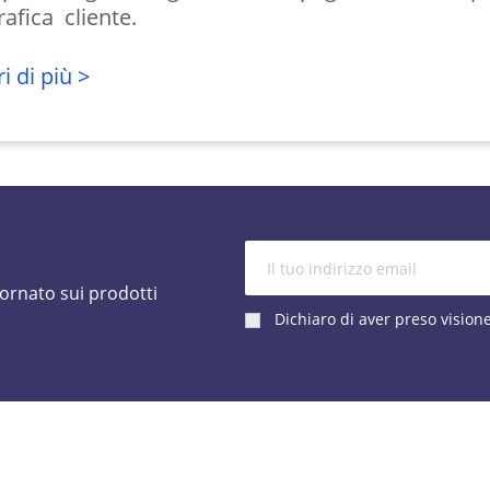
afica
cliente.
i di più >
iornato sui prodotti
Dichiaro di aver preso vision