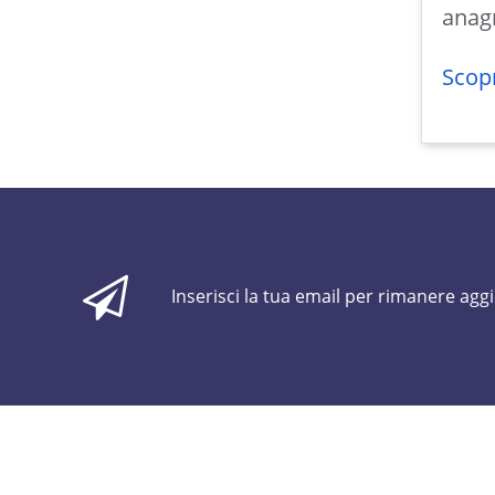
anagr
Scopr
Inserisci la tua email per rimanere agg